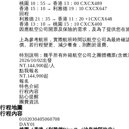
桃園 10：55 → 香港 13：00
CXCX489
香港 15：10 → 利雅德 19：10
CXCX647
回程
利雅德 21：35 → 香港 11：20 +1
CXCX648
香港 13：10 → 桃園 15：10
CXCX400
因應航空公司開票及保險的需求，及為了提供您在
上為參考航班，實際航班時間以航空公司為最終確
價。若行程變更、減少餐食，則酌於退費。
特別說明：幾乎所有外籍航空公司之團體機票(含燃
2026/10/02出發
NT.
144,900
起/人
點我報名
NT.
144,900
起
報名
特色介紹
行程內容
貼心提醒
團費資訊
行程地圖
行程內容
01
02
03
04
05
06
07
08
DAY
01