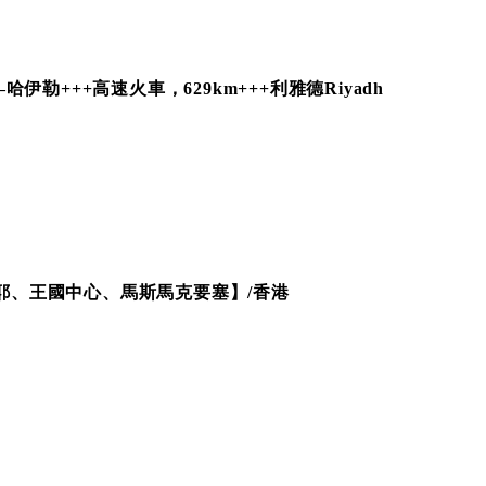
m–哈伊勒+++高速火車，629km+++利雅德Riyadh
伊耶、王國中心、馬斯馬克要塞】/香港