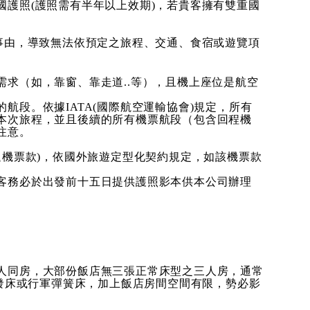
護照(護照需有半年以上效期)，若貴客擁有雙重國
事由，導致無法依預定之旅程、交通、食宿或遊覽項
求（如，靠窗、靠走道..等），且機上座位是航空
段。依據IATA(國際航空運輸協會)規定，所有
本次旅程，並且後續的所有機票航段（包含回程機
注意。
退機票款)，依國外旅遊定型化契約規定，如該機票款
客務必於出發前十五日提供護照影本供本公司辦理
人同房，大部份飯店無三張正常床型之三人房，通常
沙發床或行軍彈簧床，加上飯店房間空間有限，勢必影