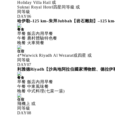
Holiday Villa Hail 或
Suknai Royal Hotel四星同等級 或
同等級
DAY
06
哈伊勒–125 km–朱拜Jubbah【岩石雕刻】–125 k
餐食
早餐 飯店內用早餐
午餐 農村體驗特色餐
晚餐 火車簡餐
住宿
4*Warwick Riyadh Al Wezarat或四星 或
同等級
DAY
07
利雅德Riyadh【沙烏地阿拉伯國家博物館、德拉
餐食
早餐 飯店內用早餐
午餐 中東風味餐
晚餐 中式料理(七菜一湯)
住宿
飛機上 或
同等級
DAY
08