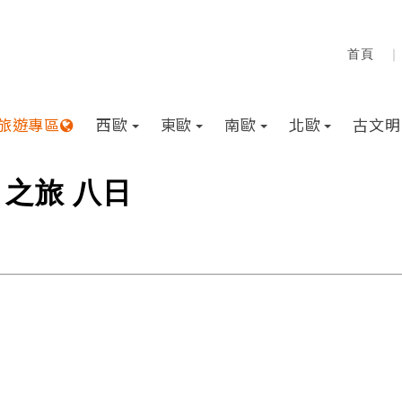
旅遊專區
西歐
東歐
南歐
北歐
古文明
 之旅 八日