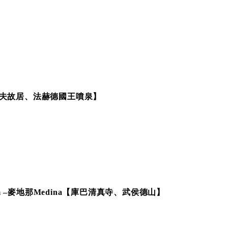
納西夫故居、法赫德國王噴泉】
m –麥地那Medina【庫巴清真寺、武侯德山】