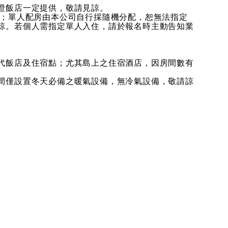
證飯店一定提供，敬請見諒。
房；單人配房由本公司自行採隨機分配，恕無法指定
諒。若個人需指定單人入住，請於報名時主動告知業
代飯店及住宿點；尤其島上之住宿酒店，因房間數有
間僅設置冬天必備之暖氣設備，無冷氣設備，敬請諒