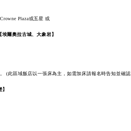
na或Crowne Plaza或五星 或
Ula【埃爾奧拉古城、大象岩】
 AlUla或其他旅館。 (此區域飯店以一張床為主，如需加床請報名時告知並確
堡】