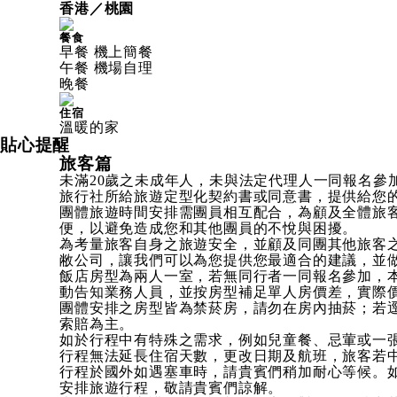
香港／桃園
餐食
早餐 機上簡餐
午餐 機場自理
晚餐
住宿
溫暖的家
貼心提醒
旅客篇
未滿20歲之未成年人，未與法定代理人一同報名
旅行社所給旅遊定型化契約書或同意書，提供給您
團體旅遊時間安排需團員相互配合，為顧及全體旅
便，以避免造成您和其他團員的不悅與困擾。
為考量旅客自身之旅遊安全，並顧及同團其他旅客
敝公司，讓我們可以為您提供您最適合的建議，並做
飯店房型為兩人一室，若無同行者一同報名參加，
動告知業務人員，並按房型補足單人房價差，實際
團體安排之房型皆為禁菸房，請勿在房內抽菸；若逕
索賠為主。
如於行程中有特殊之需求，例如兒童餐、忌葷或一張
行程無法延長住宿天數，更改日期及航班，旅客若
行程於國外如遇塞車時，請貴賓們稍加耐心等候。
安排旅遊行程，敬請貴賓們諒解。