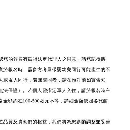
確認您的報名有徵得法定代理人之同意，請您記得將
賓於報名時，需多方考量帶嬰幼兒同行可能產生的不
家人或友人同行，若無陪同者，請在預訂前如實告知
無法保證）。若個人需指定單人入住，請於報名時主
額約在100-500歐元不等，詳細金額依照各旅館
遊品質及貴賓們的權益，我們將為您斟酌調整並妥善