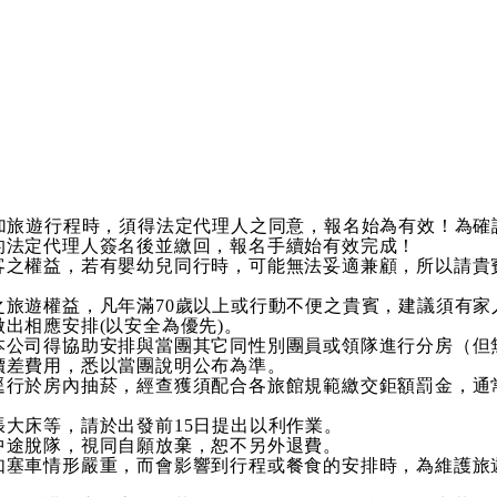
參加旅遊行程時，須得法定代理人之同意，報名始為有效！為
的法定代理人簽名後並繳回，報名手續始有效完成！
客之權益，若有嬰幼兒同行時，可能無法妥適兼顧，所以請貴
之旅遊權益，凡年滿70歲以上或行動不便之貴賓，建議須有
出相應安排(以安全為優先)。
本公司得協助安排與當團其它同性別團員或領隊進行分房（但
價差費用，悉以當團說明公布為準。
行於房內抽菸，經查獲須配合各旅館規範繳交鉅額罰金，通常金
大床等，請於出發前15日提出以利作業。
中途脫隊，視同自願放棄，恕不另外退費。
如塞車情形嚴重，而會影響到行程或餐食的安排時，為維護旅