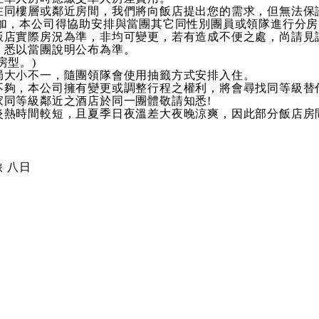
在同樓層或鄰近房間，我們將向飯店提出您的需求，但無法保
參加，本公司得協助安排與當團其它同性別團員或領隊進行分
飯店實際房況為準，非均可變更，若有造成不便之處，尚請見
，悉以當團說明公布為準。
房型。)
局大小不一，隨團領隊會使用抽籤方式安排入住。
不夠，本公司擁有變更或調整行程之權利，將會尋找同等級替
同等級鄰近之酒店於同一團體敬請知悉!
炎熱時間較短，且夏季日夜溫差大夜晚涼爽，因此部分飯店房
旅 八日