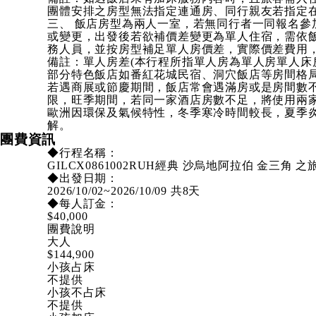
團體安排之房型無法指定連通房、同行親友若指定
三、 飯店房型為兩人一室，若無同行者一同報名
或變更，出發後若欲補價差變更為單人住宿，需依
務人員，並按房型補足單人房價差，實際價差費用
備註：單人房差(本行程所指單人房為單人房單人床
部分特色飯店如番紅花城民宿、洞穴飯店等房間格
若遇商展或節慶期間，飯店常會遇滿房或是房間數
限，旺季期間，若同一家酒店房數不足，將使用兩家
歐洲因環保及氣候特性，冬季寒冷時間較長，夏季
解。
團費資訊
◆行程名稱：
GILCX0861002RUH
經典 沙烏地阿拉伯 金三角 之
◆出發日期：
2026/10/02~2026/10/09 共8天
◆每人訂金：
$40,000
團費說明
大人
$144,900
小孩占床
不提供
小孩不占床
不提供