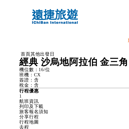
首頁
其他出發日
經典 沙烏地阿拉伯 金三角
機位數：
16
/位
班機：
CX
簽證：
含
稅金：
含
行程優惠
1
航班資訊
列印及下載
旅客報名須知
分享行程
行程地圖
去程