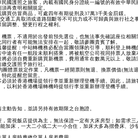
民國護照之旅客，內載有國民身分證統一編號的有效中華民國
則須再查明相關規定。
購買仿冒商品，可處四年有期徒刑及37萬3千美金罰鍰。
、交通工具取消或道路阻斷等不可抗力或不可歸責與旅行社之
保留調整、變更行程之權利。
機票，不適用於出發前預先選位，也無法事先確認座位相關需
此同行者有可能無法安排在一起，敬請參團貴賓了解。
馨提醒：中站轉機務必配合當團領隊的引導，順利登上轉機的航
若中途有任一航段未順利搭乘，將被航空公司視同持票人放棄
段將必須自費重新購買新機票，費用通常在數萬元以上，敬請
前繳交護照予旅行社。
的團體票規定作業，凡機票一經開票則無退、換票價值(無法
，特此提醒您留意。
客必須於香港機場提領行李並重新辦理登機手續。因此，請旅
》，以利於香港機場轉機時提領行李並重新辦理登機手續。
請主動告知，並請另持有效期限之台胞證。
型，需視飯店提供為主，無法保證一定有大床房型；如需求三
)才能加床，一大二小或二大一小合住，加床大多為摺疊床、
住單人房時應繳交單人房差費用。