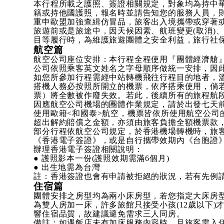
本行程所載之護照、簽證相關規定，對象均為持中華
籍或持他國護照，報名時並請告知您的服務人員，
重申歐盟加強查緝仿冒品，旅客出入境攜帶或穿著或
旅遊前或是旅途中，因天候因素、航班變更(取消)
目等履行時，為維護旅遊團體之安全利益，旅行社
航空篇
航空公司座位安排：本行程全程使用『團體經濟艙』
公司依照乘客英文姓名之字母順序做統一安排，因
如您所參加行程需經中站轉機飛往行程目的地者，溫
搭機人務必按照所開立的機票，依序搭乘使用，倘
票）將全數被作廢失效。若此，後續所有的旅程航
因應航空公司機場的團體作業規定，請於出發七天
使用歐籍<和國泰>航空，機票皆依所使用航空公司
超出解約賠償之金額，亦須由旅客負擔全額機票款
部分行程依航空公司規定，於香港機場轉機時，旅
《香港電子簽證》，或是自行攜帶效期內《台胞證
辦理香港電子簽證相關說明：
● 護照影本一份(護照效期需滿6個月)
● 出生地需為台灣
註：香港簽證也會有申請被拒絕的狀況，若有先例
住宿篇
團體安排之房型均為兩小床房型，若您指定大床房
為雙人房加一床，許多旅館只接受小孩(12歲以下
響住宿品質，故建議避免需求三人同房。
備註：如遇飯店未有加床服務內容時，且旅客需入