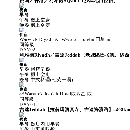
桃園／香港／利雅德Riyadh（沙烏地阿拉伯）
餐食
早餐
午餐 機上空廚
晚餐 機上空廚
住宿
Warwick Riyadh Al Wezarat Hotel或四星 或
同等級
DAY
02
利雅德Riyadh／吉達Jeddah【老城區巴拉德、
餐食
早餐 飯店早餐
午餐 機上空廚
晚餐 中式料理(七菜一湯)
住宿
4*Warwick Jeddah Hotel或四星 或
同等級
DAY
03
吉達Jeddah【拉赫瑪清真寺、吉達海濱路】–408k
餐食
早餐 飯店內用早餐
午餐 中東風味餐