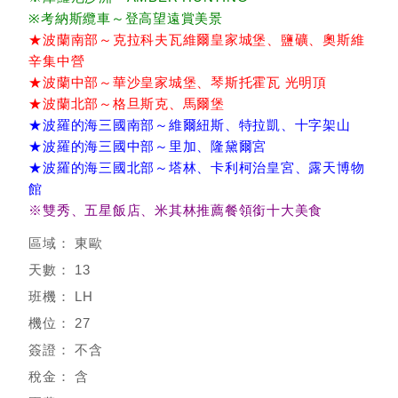
※考納斯纜車～登高望遠賞美景
★波蘭南部～克拉科夫瓦維爾皇家城堡、鹽礦、奧斯維
辛集中營
★波蘭中部～華沙皇家城堡、琴斯托霍瓦 光明頂
★波蘭北部～格旦斯克、馬爾堡
★波羅的海三國南部～維爾紐斯、特拉凱、十字架山
★波羅的海三國中部～里加、隆黛爾宮
★波羅的海三國北部～塔林、卡利柯治皇宮、露天博物
館
※雙秀、
五星飯店
、米其林推薦餐領銜十大美食
東歐
13
LH
27
不含
含