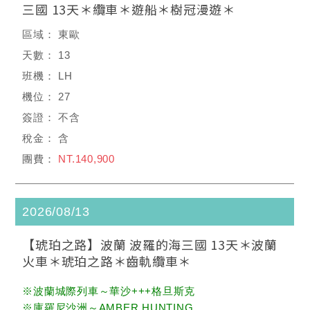
三國 13天＊纜車＊遊船＊樹冠漫遊＊
東歐
13
LH
27
不含
含
NT.140,900
2026/08/13
【琥珀之路】波蘭 波羅的海三國 13天＊波蘭
火車＊琥珀之路＊齒軌纜車＊
※波蘭城際列車～華沙+++格旦斯克
※庫羅尼沙洲～AMBER HUNTING