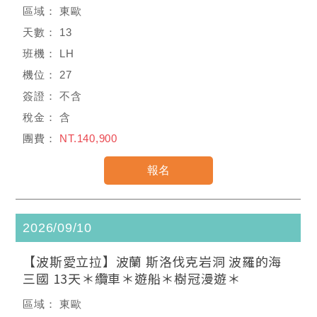
東歐
13
LH
27
不含
含
NT.140,900
2026/09/10
【波斯愛立拉】波蘭 斯洛伐克岩洞 波羅的海
三國 13天＊纜車＊遊船＊樹冠漫遊＊
東歐