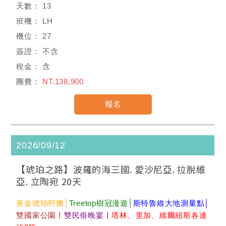
13
LH
27
不含
含
NT.138,900
2026/09/12
【琥珀之路】波羅的海三國. 愛沙尼亞. 拉脫維
亞. 立陶宛 20天
黃金琥珀狩獵│
Treetop樹冠漫遊│
斯特魯維大地測量點│
雙國家公園〡
雙民俗晚宴〡
塔林、里加、維爾紐斯各連