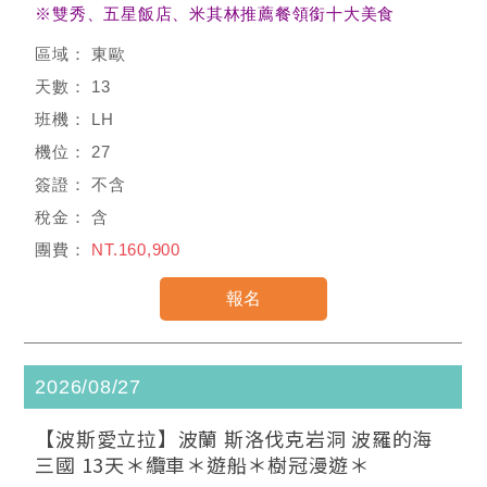
※雙秀、
五星飯店
、米其林推薦餐領銜十大美食
東歐
13
LH
27
不含
含
NT.160,900
2026/08/27
【波斯愛立拉】波蘭 斯洛伐克岩洞 波羅的海
三國 13天＊纜車＊遊船＊樹冠漫遊＊