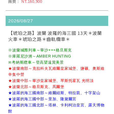
NT.160,900
2026/08/27
【琥珀之路】波蘭 波羅的海三國 13天＊波蘭
火車＊琥珀之路＊齒軌纜車＊
※波蘭城際列車～華沙+++格旦斯克
※庫羅尼沙洲～AMBER HUNTING
※考納斯纜車～登高望遠賞美景
★波蘭南部～克拉科夫瓦維爾皇家城堡、鹽礦、奧斯維
辛集中營
★波蘭中部～華沙皇家城堡、琴斯托霍瓦 光明頂
★波蘭北部～格旦斯克、馬爾堡
★波羅的海三國南部～維爾紐斯、特拉凱、十字架山
★波羅的海三國中部～里加、隆黛爾宮
★波羅的海三國北部～塔林、卡利柯治皇宮、露天博物
館