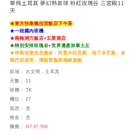
單飛土耳其 夢幻熱氣球 粉紅玫瑰谷 三宮殿11
天
★東方快車佩拉宮飯店下午茶
★一段國內班機
★兩晚洞穴飯店+五星酒店
★特別安排玫瑰谷+世界遺產加泰土丘
★伊斯坦堡包含最多：托普卡匹宮殿、地下水宮殿、多
瑪巴切皇宮、博斯普魯斯海峽遊船
古文明．土耳其
11
TK
27
含
含
NT.97,900