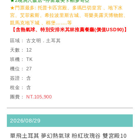
★2晚洞穴飯店~停留最美卡帕多奇亞
★門票最多: 托普卡匹宮殿、多瑪巴切皇宮 、地下水
宮、艾菲索斯、希拉波里斯古城、哥樂美露天博物館、
凱馬克地下城 、棉堡…….等
【含熱氣球、特別安排米其林推薦餐廳(價值USD90)】
古文明．土耳其
12
TK
27
含
含
NT.105,900
2026/08/29
單飛土耳其 夢幻熱氣球 粉紅玫瑰谷 雙宮殿10