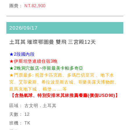
NT.82,900
2026/09/17
土耳其 璀璨鄂圖曼 雙飛 三宮殿12天
★2段國內段
★伊斯坦堡連續住宿3晚
★2晚洞穴飯店~停留最美卡帕多奇亞
★門票最多: 托普卡匹宮殿、多瑪巴切皇宮 、地下水
宮、艾菲索斯、希拉波里斯古城、哥樂美露天博物館、
凱馬克地下城 、棉堡…….等
【含熱氣球、特別安排米其林推薦餐廳(價值USD90)】
古文明．土耳其
12
TK