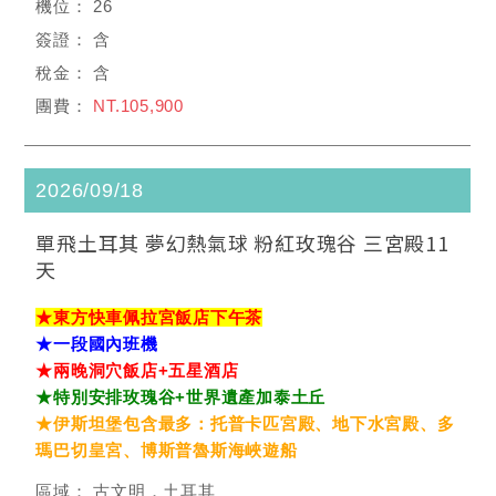
26
含
含
NT.105,900
2026/09/18
單飛土耳其 夢幻熱氣球 粉紅玫瑰谷 三宮殿11
天
★東方快車佩拉宮飯店下午茶
★一段國內班機
★兩晚洞穴飯店+五星酒店
★特別安排玫瑰谷+世界遺產加泰土丘
★伊斯坦堡包含最多：托普卡匹宮殿、地下水宮殿、多
瑪巴切皇宮、博斯普魯斯海峽遊船
古文明．土耳其