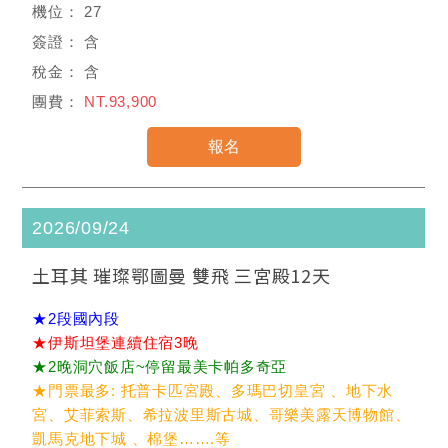
27
含
含
NT.93,900
2026/09/24
土耳其 璀璨鄂圖曼 雙飛 三宮殿12天
★2段國內段
★伊斯坦堡連續住宿3晚
★2晚洞穴飯店~停留最美卡帕多奇亞
★門票最多: 托普卡匹宮殿、多瑪巴切皇宮 、地下水
宮、艾菲索斯、希拉波里斯古城、哥樂美露天博物館、
凱馬克地下城 、棉堡…….等