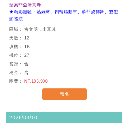
聖索菲亞清真寺
★精彩體驗：熱氣球、四輪驅動車、蘇菲旋轉舞、雙遊
船巡航
古文明．土耳其
12
TK
27
含
含
NT.193,900
2026/09/10