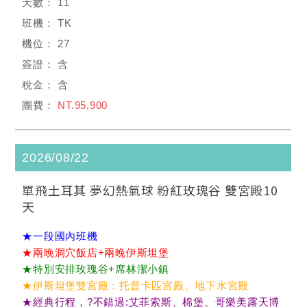
11
TK
27
含
含
NT.95,900
2026/08/22
單飛土耳其 夢幻熱氣球 粉紅玫瑰谷 雙宮殿10
天
★一段國內班機
★兩晚洞穴飯店+兩晚伊斯坦堡
★特別安排玫瑰谷+席林潔小鎮
★伊斯坦堡雙宮殿：托普卡匹宮殿、地下水宮殿
★經典行程，?不錯過:艾菲索斯、棉堡、哥樂美露天博