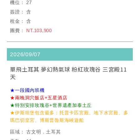
27
含
含
NT.103,900
2026/09/07
單飛土耳其 夢幻熱氣球 粉紅玫瑰谷 三宮殿11
天
★一段國內班機
★兩晚洞穴飯店+五星酒店
★特別安排玫瑰谷+世界遺產加泰土丘
★伊斯坦堡包含最多：托普卡匹宮殿、地下水宮殿、多
瑪巴切皇宮、博斯普魯斯海峽遊船
古文明．土耳其