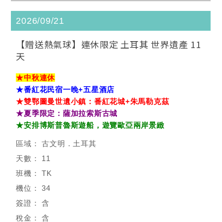
2026/09/21
【贈送熱氣球】連休限定 土耳其 世界遺產 11
天
★中秋連休
★番紅花民宿一晚+五星酒店
★雙鄂圖曼世遺小鎮：番紅花城+朱馬勒克茲
★夏季限定：薩加拉索斯古城
★安排博斯普魯斯遊船，遊覽歐亞兩岸景緻
古文明．土耳其
11
TK
34
含
含