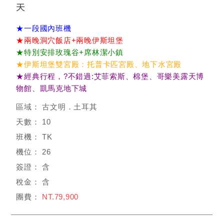
天
★一段國內班機
★兩晚洞穴飯店+兩晚伊斯坦堡
★特別安排玫瑰谷+席林潔小鎮
★伊斯坦堡雙宮殿：托普卡匹宮殿、地下水宮殿
★經典行程，?不錯過:艾菲索斯、棉堡、哥樂美露天博
物館、凱馬克地下城
古文明．土耳其
10
TK
26
含
含
NT.79,900