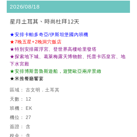
2026/08/18
星月土耳其、時尚杜拜12天
★安排卡帕多奇亞/伊斯坦堡國內班機
★7晚五星+2晚洞穴飯店
★特別安排羅浮宮、登世界高樓哈里發塔
★探索地下城、葛萊梅露天博物館、托普卡匹皇宮、地
下水宮殿
★安排博斯普魯斯遊船，遊覽歐亞兩岸景緻
★米推餐廳饗宴
古文明．土耳其
12
EK
27
含
含