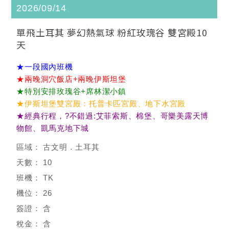
2026/09/14
單飛土耳其 夢幻熱氣球 粉紅玫瑰谷 雙宮殿10
天
★一段國內班機
★兩晚洞穴飯店+兩晚伊斯坦堡
★特別安排玫瑰谷+席林潔小鎮
★伊斯坦堡雙宮殿：托普卡匹宮殿、地下水宮殿
★經典行程，?不錯過:艾菲索斯、棉堡、哥樂美露天博
物館、凱馬克地下城
古文明．土耳其
10
TK
26
含
含