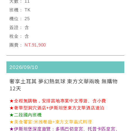
11
TK
25
含
含
NT.91,900
2026/09/10
奢享土耳其 夢幻熱氣球 東方文華兩晚 無購物
12天
★全程無購物，安排當地專業中文導遊、含小費
★奢華型洞穴酒店+伊斯坦堡東方文華酒店連泊
★二段國內班機
★美食饗宴:米推餐廳+東方文華義式料理
★伊斯坦堡深度遊覽：多瑪巴切皇宮、托普卡匹皇宮、