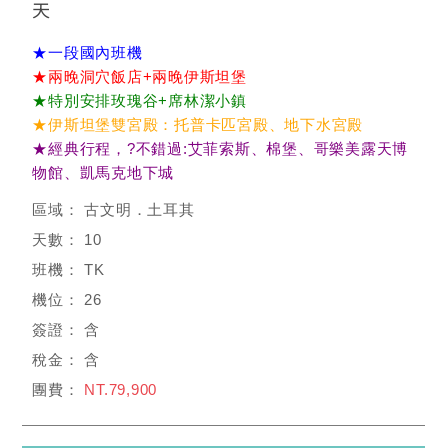
天
★一段國內班機
★兩晚洞穴飯店+兩晚伊斯坦堡
★特別安排玫瑰谷+席林潔小鎮
★伊斯坦堡雙宮殿：托普卡匹宮殿、地下水宮殿
★經典行程，?不錯過:艾菲索斯、棉堡、哥樂美露天博
物館、凱馬克地下城
古文明．土耳其
10
TK
26
含
含
NT.79,900