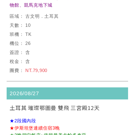
物館、凱馬克地下城
古文明．土耳其
10
TK
26
含
含
NT.79,900
2026/08/27
土耳其 璀璨鄂圖曼 雙飛 三宮殿12天
★2段國內段
★伊斯坦堡連續住宿3晚