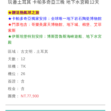
玩番土耳其 卡帕多奇亞三晚 地下水宮殿12天
★贈送熱氣球之旅
★卡帕多奇亞獨家安排：全球唯一地下岩石陶瓷博物館
★門票包含：哥樂美露天博物館、地下城、棉堡、艾菲
索斯
★伊斯坦堡特別安排：博斯普魯斯海峽遊船、地下水宮
殿
古文明．土耳其
12
TK
26
含
含
NT.77,900