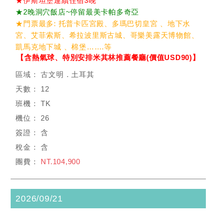
★伊斯坦堡連續住宿3晚
★2晚洞穴飯店~停留最美卡帕多奇亞
★門票最多: 托普卡匹宮殿、多瑪巴切皇宮 、地下水
宮、艾菲索斯、希拉波里斯古城、哥樂美露天博物館、
凱馬克地下城 、棉堡…….等
【含熱氣球、特別安排米其林推薦餐廳(價值USD90)】
古文明．土耳其
12
TK
26
含
含
NT.104,900
2026/09/21