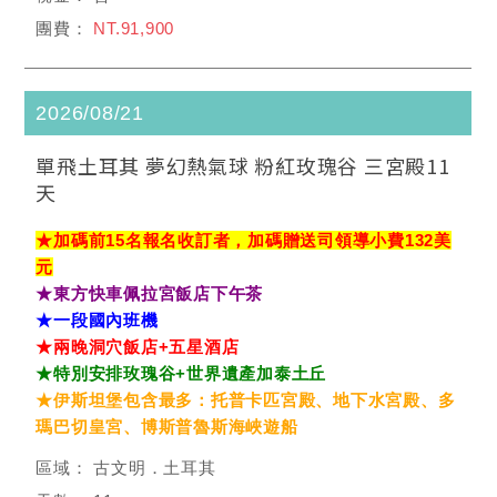
NT.91,900
2026/08/21
單飛土耳其 夢幻熱氣球 粉紅玫瑰谷 三宮殿11
天
★加碼前15名報名收訂者，加碼贈送司領導小費132美
元
★東方快車佩拉宮飯店下午茶
★一段國內班機
★兩晚洞穴飯店+五星酒店
★特別安排玫瑰谷+世界遺產加泰土丘
★伊斯坦堡包含最多：托普卡匹宮殿、地下水宮殿、多
瑪巴切皇宮、博斯普魯斯海峽遊船
古文明．土耳其