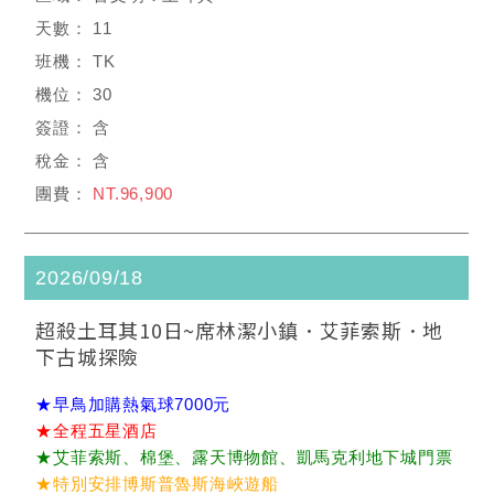
11
TK
30
含
含
NT.96,900
2026/09/18
超殺土耳其10日~席林潔小鎮．艾菲索斯．地
下古城探險
★早鳥加購熱氣球7000元
★全程五星酒店
★艾菲索斯、棉堡、露天博物館、凱馬克利地下城門票
★特別安排博斯普魯斯海峽遊船