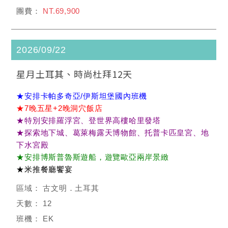
NT.69,900
2026/09/22
星月土耳其、時尚杜拜12天
★安排卡帕多奇亞/伊斯坦堡國內班機
★7晚五星+2晚洞穴飯店
★特別安排羅浮宮、登世界高樓哈里發塔
★探索地下城、葛萊梅露天博物館、托普卡匹皇宮、地
下水宮殿
★安排博斯普魯斯遊船，遊覽歐亞兩岸景緻
★米推餐廳饗宴
古文明．土耳其
12
EK