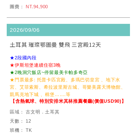
NT.94,900
2026/09/06
土耳其 璀璨鄂圖曼 雙飛 三宮殿12天
★2段國內段
★伊斯坦堡連續住宿3晚
★2晚洞穴飯店~停留最美卡帕多奇亞
★門票最多: 托普卡匹宮殿、多瑪巴切皇宮 、地下水
宮、艾菲索斯、希拉波里斯古城、哥樂美露天博物館、
凱馬克地下城 、棉堡…….等
【含熱氣球、特別安排米其林推薦餐廳(價值USD90)】
古文明．土耳其
12
TK