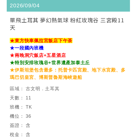
2026/09/04
單飛土耳其 夢幻熱氣球 粉紅玫瑰谷 三宮殿11
天
★東方快車佩拉宮飯店下午茶
★一段國內班機
★兩晚洞穴飯店+五星酒店
★特別安排玫瑰谷+世界遺產加泰土丘
★伊斯坦堡包含最多：托普卡匹宮殿、地下水宮殿、多
瑪巴切皇宮、博斯普魯斯海峽遊船
古文明．土耳其
11
TK
36
含
含